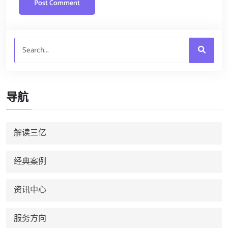
导航
解读三亿
经典案例
资讯中心
服务方向