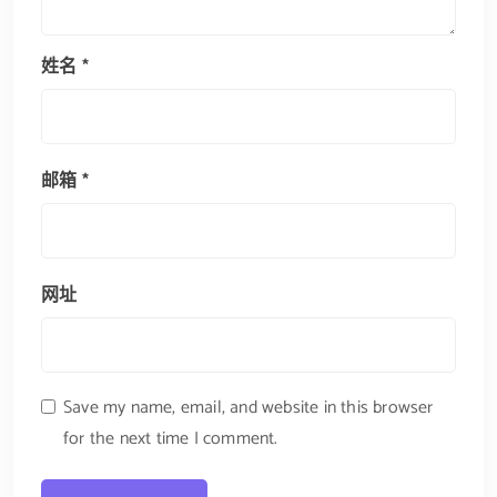
姓名
*
邮箱
*
网址
Save my name, email, and website in this browser
for the next time I comment.