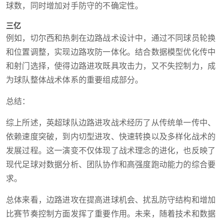
球数，同时增加对手防守的不确定性。
三亿
例如，切尔西和热刺在边路战术设计中，通过不同球员轮换
和位置调整，实现边路攻防一体化。结合数据模型优化传中
和射门选择，使得边路进攻既具攻击力，又不失控制力，成
为球队整体战术体系的重要组成部分。
总结：
综上所述，英超球队边路进攻战术经历了从传统单一传中、
依赖速度突破，到内切型进攻、快速转换以及多样化战术的
发展过程。这一演变不仅体现了战术理念的进化，也反映了
现代足球对数据分析、团队协作和高强度跑动能力的综合要
求。
总体来看，边路进攻在提高进球机会、扰乱防守结构和增加
比赛节奏控制方面发挥了重要作用。未来，随着技术和数据