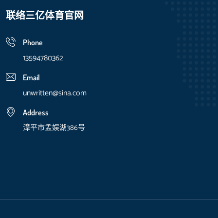
联络三亿体育官网
Phone
13594780362
Email
unwritten@sina.com
Address
漳平市孟娱湖386号