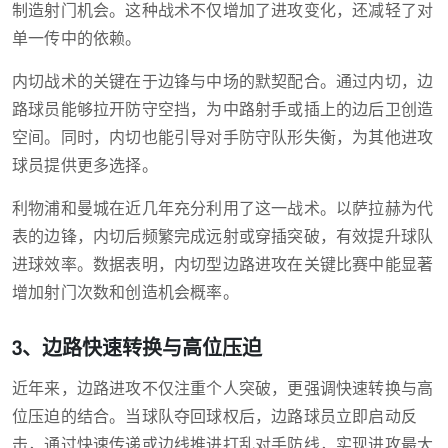
制造射门机会。这种战术不仅增加了进攻变化，还减轻了对
单一传中的依赖。
内切战术的关键在于边锋与中场的默契配合。通过内切，边
路球员能够拉开防守空挡，为中路射手或插上的边后卫创造
空间。同时，内切也能引导对手防守队形失衡，为其他进攻
球员提供更多选择。
利物浦和曼城在近几年充分利用了这一战术。以萨拉赫为代
表的边锋，内切后频繁完成远射或穿插突破，有效提升球队
进球效率。数据表明，内切型边路进攻在关键比赛中能显著
增加射门次数和创造机会概率。
3、边路快速转换与高位压迫
近年来，边路进攻不仅注重个人突破，更强调快速转换与高
位压迫的结合。当球队夺回球权后，边路球员立即启动反
击，通过快速传递或边线推进打乱对手防线，实现进攻最大