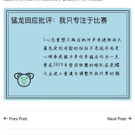
Prev Post
Next Post