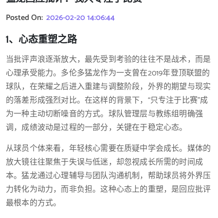
Posted On:
2026-02-20 14:06:44
1、心态重塑之路
当批评声浪逐渐放大，最先受到考验的往往不是战术，而是
心理承受能力。多伦多猛龙作为一支曾在2019年登顶联盟的
球队，在荣耀之后进入重建与调整阶段，外界的期望与现实
的落差形成强烈对比。在这样的背景下，“只专注于比赛”成
为一种主动切断噪音的方式。球队管理层与教练组明确强
调，成绩波动是过程的一部分，关键在于稳定心态。
从球员个体来看，年轻核心需要在质疑中学会成长。媒体的
放大镜往往聚焦于失误与低迷，却忽视成长所需的时间成
本。猛龙通过心理辅导与团队沟通机制，帮助球员将外界压
力转化为动力，而非负担。这种心态上的重塑，是回应批评
最根本的方式。