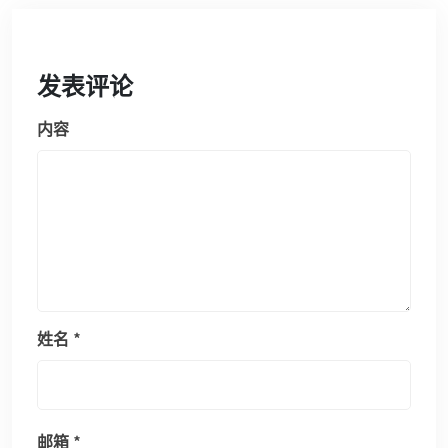
发表评论
内容
姓名
*
邮箱
*