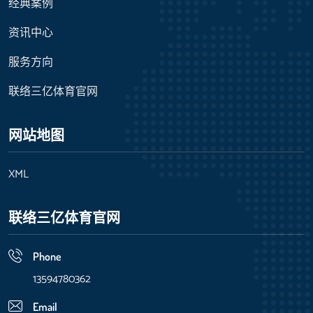
经典案例
资讯中心
服务方向
联络三亿体育官网
网站地图
XML
联络三亿体育官网
Phone
13594780362
Email