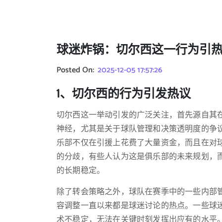
球迷炸锅：切尔西这一行为引
Posted On:
2025-12-05 17:57:26
1、切尔西的行为引发热议
切尔西这一举动引发的广泛关注，首先源自其
神经，尤其是关于球队管理和决策透明度的争
乐部不仅在引援上花费了大量资金，而且在对
的分歧，有些人认为这是俱乐部的未来规划，
的长期稳定。
除了转会策略之外，球队在赛季中的一些内部
容调整一直以来都是球迷讨论的热点。一些球
术不稳定，无法在关键时刻发挥出应有的水平