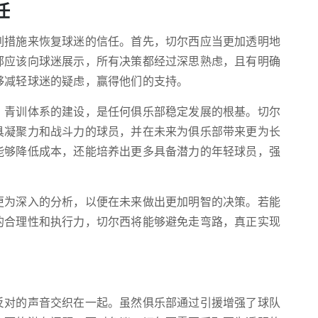
任
列措施来恢复球迷的信任。首先，切尔西应当更加透明地
部应该向球迷展示，所有决策都经过深思熟虑，且有明确
够减轻球迷的疑虑，赢得他们的支持。
。青训体系的建设，是任何俱乐部稳定发展的根基。切尔
具凝聚力和战斗力的球员，并在未来为俱乐部带来更为长
能够降低成本，还能培养出更多具备潜力的年轻球员，强
更为深入的分析，以便在未来做出更加明智的决策。若能
的合理性和执行力，切尔西将能够避免走弯路，真正实现
反对的声音交织在一起。虽然俱乐部通过引援增强了球队