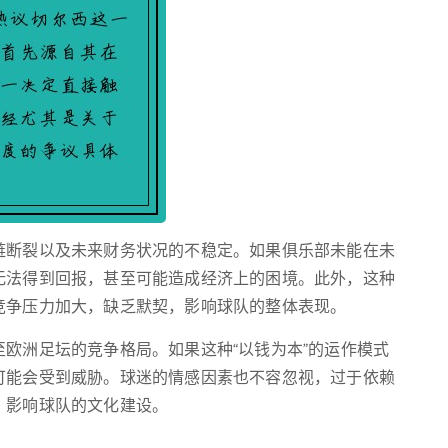
链断裂以及未来财务状况的不稳定。如果俱乐部未能在未
无法得到回报，甚至可能造成经济上的困境。此外，这种
竞争压力加大，缺乏默契，影响球队的整体表现。
欧洲足坛的竞争格局。如果这种“以钱为本”的运作模式
可能会受到威胁。球迷的情感因素也不容忽视，过于依赖
，影响球队的文化建设。