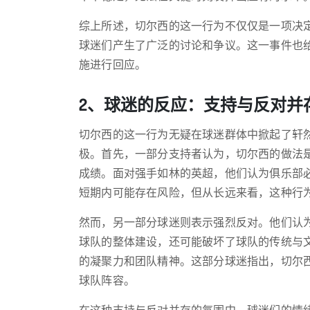
综上所述，切尔西的这一行为不仅仅是一项决
球迷们产生了广泛的讨论和争议。这一事件也
施进行回应。
2、球迷的反应：支持与反对并
切尔西的这一行为无疑在球迷群体中掀起了轩
极。首先，一部分支持者认为，切尔西的做法
成绩。面对强手如林的英超，他们认为俱乐部
短期内可能存在风险，但从长远来看，这种行
然而，另一部分球迷则表示强烈反对。他们认
球队的整体建设，还可能破坏了球队的传统与
的凝聚力和团队精神。这部分球迷指出，切尔
球队阵容。