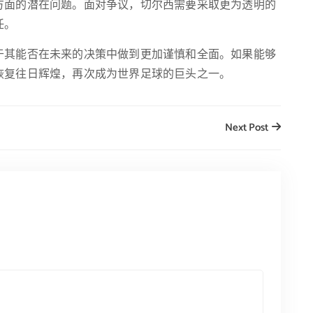
方面的潜在问题。面对争议，切尔西需要采取更为透明的
任。
于其能否在未来的决策中做到更加谨慎和全面。如果能够
恢复往日辉煌，再次成为世界足球的巨头之一。
Next Post