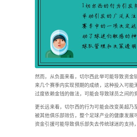
然而，从负面来看，切尔西此举可能导致资金
来几个赛季内实现预期的成绩，这种投入可能
过度依赖金钱的做法，可能会导致球员之间的
更长远来看，切尔西的行为可能会改变英超乃至
被其他俱乐部效仿，整个足球产业的健康发展
资金引援可能导致俱乐部失去传统球迷的支持