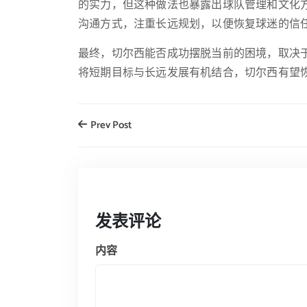
的实力，但这种做法也暴露出球队管理和文化
沟通方式，注重长远规划，以便恢复球迷的信
最终，切尔西能否成功摆脱当前的困境，取决
将短期目标与长远发展有机结合，切尔西有望
Prev Post
发表评论
内容