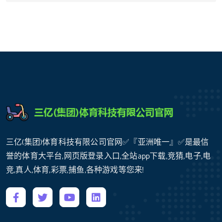
三亿(集团)体育科技有限公司官网✅『亚洲唯一』✅是最信
誉的体育大平台,网页版登录入口,全站app下载,竞猜,电子,电
竞,真人,体育,彩票,捕鱼,各种游戏等您来!