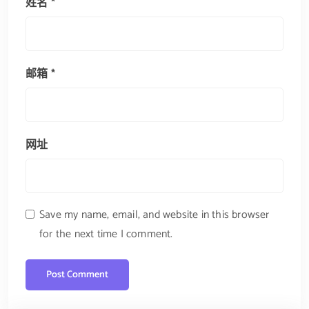
姓名
*
邮箱
*
网址
Save my name, email, and website in this browser
for the next time I comment.