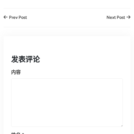
Prev Post
Next Post
发表评论
内容