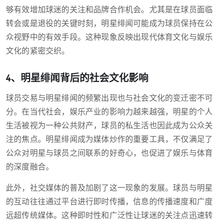
够有效增加球迷的关注和品牌合作机会。尤其是在球员面临
转会或是退役的关键时刻，明星绯闻可能成为球员保持在公
众视野中的有效手段。这种现象反映出现代体育文化与娱乐
文化的紧密交织。
4、明星绯闻背后的社会文化影响
球员交易与明星绯闻的频繁出现也与社会文化的变迁密不可
分。在当代社会，娱乐产业的影响力越来越强，明星的个人
生活被视为一种公共财产，球员的私生活也因此成为公众关
注的焦点。明星绯闻成为媒体炒作的重要工具，不仅满足了
公众对明星与球员之间联系的好奇心，也促进了娱乐与体育
的深度融合。
此外，社交媒体的普及加剧了这一现象的发展。球员与明星
的互动往往通过平台进行即时传播，信息的传播速度和广度
远超传统媒体。这种即时性和广泛性让球迷的关注点迅速转