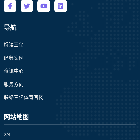
导航
解读三亿
经典案例
资讯中心
服务方向
联络三亿体育官网
网站地图
XML